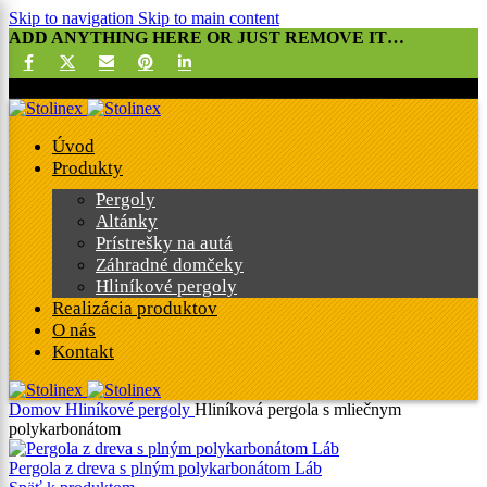
Skip to navigation
Skip to main content
ADD ANYTHING HERE OR JUST REMOVE IT…
0901 xxx xxx
Úvod
Produkty
Pergoly
Altánky
Prístrešky na autá
Záhradné domčeky
Hliníkové pergoly
Realizácia produktov
O nás
Kontakt
Domov
Hliníkové pergoly
Hliníková pergola s mliečnym
polykarbonátom
Pergola z dreva s plným polykarbonátom Láb