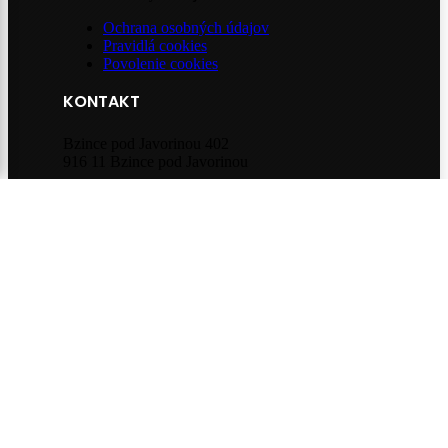
Ochrana osobných údajov
Pravidlá cookies
Povolenie cookies
KONTAKT
Bzince pod Javorinou 402
916 11 Bzince pod Javorinou
+421 (0) 907 760 125
altanky@stolinex.sk
© 2026
Stolinex
| Created by
Marketing Art
Úvod
Produkty
Pergoly
Altánky
Prístrešky na autá
Záhradné domčeky
Hliníkové pergoly
Realizácia produktov
O nás