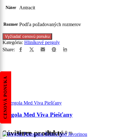
Antracit
Náter
Podľa požadovaných rozmerov
Rozmer
Vyžiadať cenovú ponuku
Kategória:
Hliníkové pergoly
Share:
CENOVÁ PONUKA
Pergola Med Viva Piešťany
Súvisiace produkty
3,0 m x 5,0 m
Rozmer