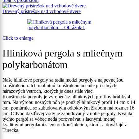
Späť k produktom
Drevený prístrešok nad vchodové dvere
Click to enlarge
Hliníková pergola s mliečnym
polykarbonátom
Naše hliníkové pergoly sa radia medzi pergoly s najpevnejšou
konštrukciou. Ich mohutnú konštrukciu oceníte pri silných
nárazových vetroch, ktorých je dnes stále viac.
Konštrukcia pergoly je vyrobená z hliníkových profilov hrúbky 4
mm. Na výrobu nosných nôh je použitý hliníkový profil 14 cm x 14
cm, pomúrnica so zabudovaným odtokovým žľabom má rozmer 16
cm. Odvod dažďovej vody je zabudovaný v nohe pergoly. Kvalita
týchto pergol sa vôbec nedá porovnávať s lacnými, menej
kvalitnými pergolami s tenkou konštukciou, ktoré sa dovážajú z
Turecka.