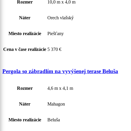
Rozmer
10,0 m x 4,0 m
Náter
Orech vlašský
Miesto realizácie
Piešťany
Cena v čase realizácie
5 370 €
Pergola so zábradlím na vyvýšenej terase Beluša
Rozmer
4,6 m x 4,1 m
Náter
Mahagon
Miesto realizácie
Beluša