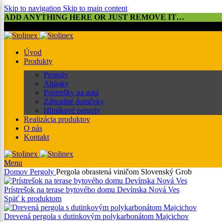
Skip to navigation
Skip to main content
ADD ANYTHING HERE OR JUST REMOVE IT…
0901 xxx xxx
Úvod
Produkty
Pergoly
Altánky
Prístrešky na autá
Záhradné domčeky
Hliníkové pergoly
Realizácia produktov
O nás
Kontakt
Menu
Domov
Pergoly
Pergola obrastená viničom Slovenský Grob
Prístrešok na terase bytového domu Devínska Nová Ves
Späť k produktom
Drevená pergola s dutinkovým polykarbonátom Majcichov