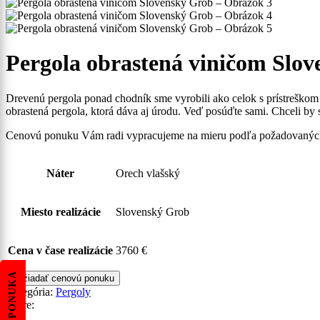
Pergola obrastená viničom Slo
Drevenú pergola ponad chodník sme vyrobili ako celok s prístreškom na
obrastená pergola, ktorá dáva aj úrodu. Veď posúďte sami. Chceli by
Cenovú ponuku Vám radi vypracujeme na mieru podľa požadovaných
Náter
Orech vlašský
Miesto realizácie
Slovenský Grob
Cena v čase realizácie
3760 €
Vyžiadať cenovú ponuku
Kategória:
Pergoly
Share: