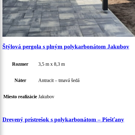
Štýlová pergola s plným polykarbonátom Jakubov
Rozmer
3,5 m x 8,3 m
Náter
Antracit – tmavá šedá
Miesto realizácie
Jakubov
Drevený prístrešok s polykarbonátom – Piešťany